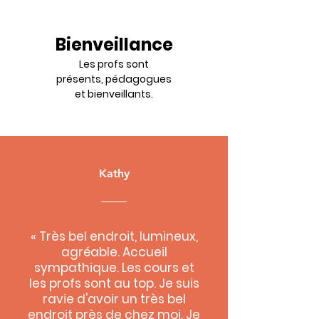
Bienveillance​
Les profs sont
présents, pédagogues
et bienveillants.
Kathy
« Très bel endroit, lumineux,
agréable. Accueil
sympathique. Les cours et
les profs sont au top. Je suis
ravie d'avoir un très bel
endroit près de chez moi. Je