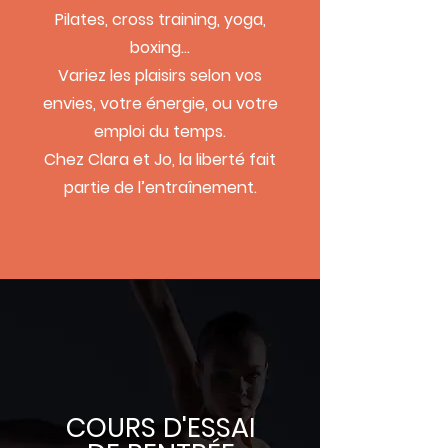
Pilates, cross training, yoga,
boxing...
Variez les plaisirs selon vos
envies, votre énergie, ou votre
emploi du temps.
Chez Clara et Jo, la liberté fait
partie de l’entraînement.
COURS D'ESSAI