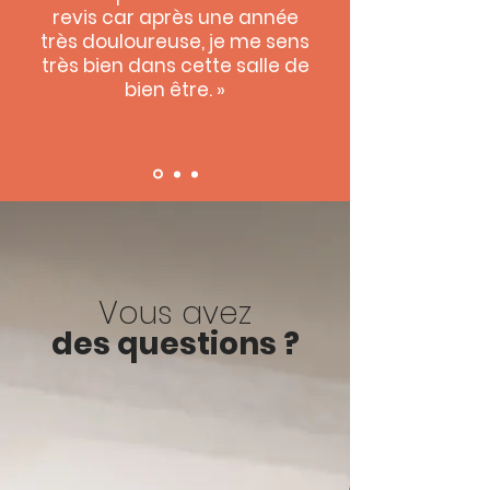
revis car après une année
très douloureuse, je me sens
très bien dans cette salle de
bien être. »
Vous avez
des questions ?