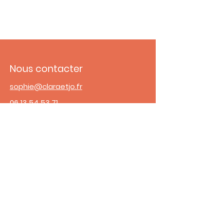
Nous contacter
sophie@claraetjo.fr
06 13 54 53 71
Adresse
31 Bis Rue Fernand Pelloutier
92100 Boulogne Billancourt
Horaires de l'accueil
Lundi - Vendredi :
9h00 à 14h00 - 18h00 à 20h30
​​Samedi :