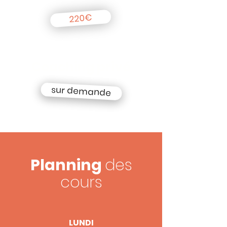
Carnet de 10 cours
220€
Coaching privé
sur demande
Planning
des
cours
LUNDI