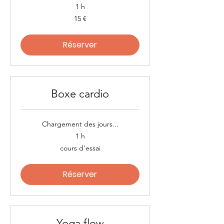
1 h
15
15 €
euros
Réserver
Boxe cardio
Chargement des jours...
1 h
cours
cours d'essai
d'essai
Réserver
Yoga flow