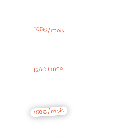
2 cours par semaine
105€ / mois
3 cours par
semaine
126€ / mois
machines & cours
en illimité
150€ / mois