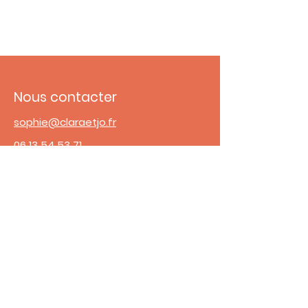
Nous contacter
sophie@claraetjo.fr
06 13 54 53 71
Adresse
31 Bis Rue Fernand Pelloutier
92100 Boulogne Billancourt
Horaires de l'accueil
Lundi - Vendredi :
9h00 à 14h00 - 18h00 à 20h30
​​Samedi :