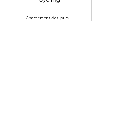
Chargement des jours...
Durée variable
cours
cours d'essai
d'essai
Réserver
Yoga aérien
Chargement des jours...
1 h
22
22 €
euros
Réserver