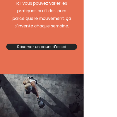
Ici, vous pouvez varier les
pratiques au fil des jours
parce que le mouvement, ça
s’invente chaque semaine.
Réserver un cours d'essai