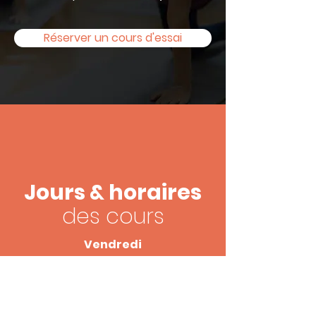
Réserver un cours d'essai
Jours & horaires
des cours
Vendredi
de 19h00 à 20h00