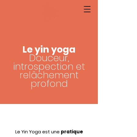
Le yin yoga
Douceur,
introspection et
relâchement
profond
Le Yin Yoga est une
pratique