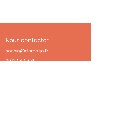
Nous contacter
sophie@claraetjo.fr
06 13 54 53 71
Adresse
31 Bis Rue Fernand Pelloutier
92100 Boulogne Billancourt
Horaires de l'accueil
Lundi - Vendredi :
9h00 à 14h00 - 18h00 à 20h30
​​Samedi :