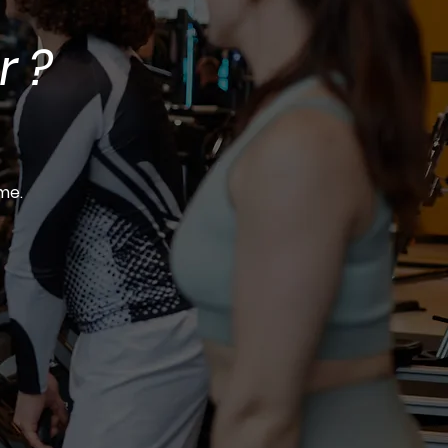
r ?
me.