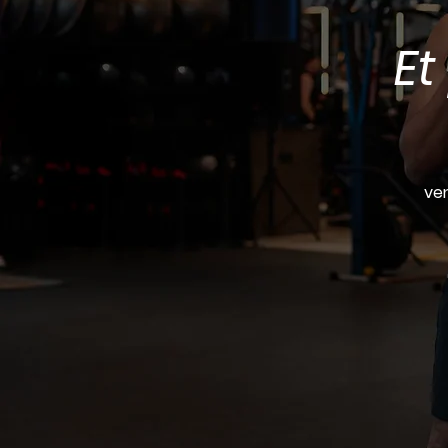
Et
ven