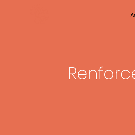
A
Renforc