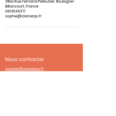
31bis Rue Fernand Pelloutier, Boulogne-
Billancourt, France
0613545371
sophie@claraetjo.fr
Nous contacter
sophie@claraetjo.fr
06 13 54 53 71
Adresse
31 Bis Rue Fernand Pelloutier
92100 Boulogne Billancourt